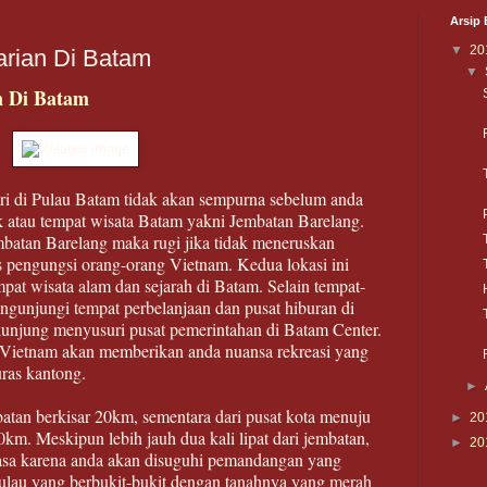
Arsip 
▼
20
arian Di Batam
▼
n Di Batam
i di Pulau Batam tidak akan sempurna sebelum anda
k atau tempat wisata Batam yakni Jembatan Barelang.
mbatan Barelang maka rugi jika tidak meneruskan
s pengungsi orang-orang Vietnam. Kedua lokasi ini
mpat wisata alam dan sejarah di Batam. Selain tempat-
engunjungi tempat perbelanjaan dan pusat hiburan di
kunjung menyusuri pusat pemerintahan di Batam Center.
Vietnam akan memberikan anda nuansa rekreasi yang
ras kantong.
►
batan berkisar 20km, sementara dari pusat kota menuju
►
20
m. Meskipun lebih jauh dua kali lipat dari jembatan,
►
20
rasa karena anda akan disuguhi pemandangan yang
au yang berbukit-bukit dengan tanahnya yang merah