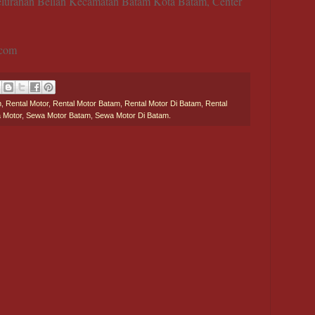
elurahan Belian Kecamatan Batam Kota Batam, Center
.com
m
,
Rental Motor
,
Rental Motor Batam
,
Rental Motor Di Batam
,
Rental
 Motor
,
Sewa Motor Batam
,
Sewa Motor Di Batam.