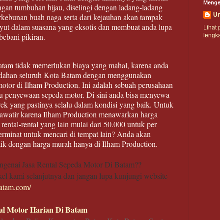
Menge
gan tumbuhan hijau, diselingi dengan ladang-ladang
U
erkebunan buah naga serta dari kejauhan akan tampak
anyut dalam suasana yang eksotis dan membuat anda lupa
Lihat p
ebani pikiran.
lengk
Batam tidak memerlukan biaya yang mahal, karena anda
indahan seluruh Kota Batam dengan menggunakan
 motor di Ilham Production. Ini adalah sebuah perusahaan
tau penyewaan sepeda motor. Di sini anda bisa menyewa
ek yang pastinya selalu dalam kondisi yang baik. Untuk
hawatir karena Ilham Production menawarkan harga
ntal-rental yang lain mulai dari 50.000 untuk per
rminat untuk mencari di tempat lain? Anda akan
ik dengan harga murah hanya di Ilham Production.
mengenai Jasa Rental Sepeda Motor Di Batam??
tikel kami selanjutnya dan jangan lupa kunjungi website
atam.com/
al Motor Harian Di Batam