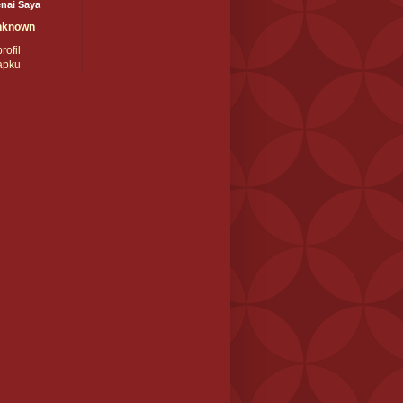
nai Saya
nknown
rofil
apku