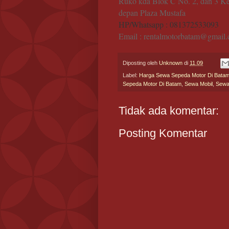
Ruko kda Blok C No. 2, dan 3 K
depan Plaza Mustafa
HP/Whatsapp : 081372533093
Email : rentalmotorbatam@gmail
Diposting oleh
Unknown
di
11.09
Label:
Harga Sewa Sepeda Motor Di Bata
Sepeda Motor Di Batam
,
Sewa Mobil
,
Sewa
Tidak ada komentar:
Posting Komentar