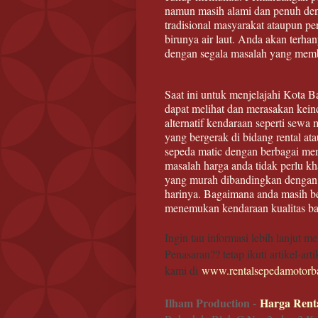
namun masih alami dan penuh den
tradisional masyarakat ataupun p
birunya air laut. Anda akan terh
dengan segala masalah yang memb
Saat ini untuk menjelajahi Kota 
dapat melihat dan merasakan ke
alternatif kendaraan seperti sewa
yang bergerak di bidang rental a
sepeda matic dengan berbagai mer
masalah harga anda tidak perlu k
yang murah dibandingkan dengan re
harinya. Bagaimana anda masih be
menemukan kendaraan kualitas ba
Ingin tau informasi lebih lanjut 
Penasaran?? tetap ikuti artikel-ar
kami di
www.rentalsepedamotorb
Ilham Production -
Harga Rent